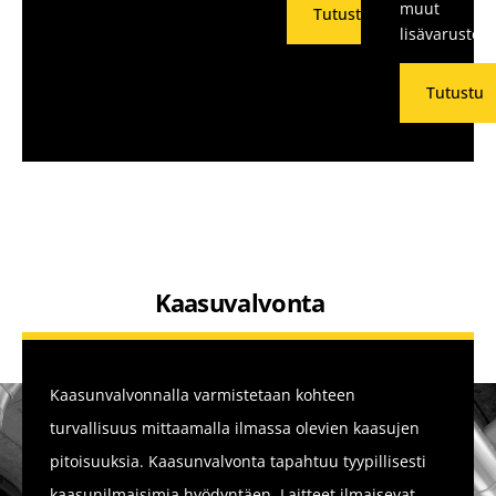
muut
Tutustu
lisävarusteet
Tutustu
Kaasuvalvonta
Kaasunvalvonnalla varmistetaan kohteen
turvallisuus mittaamalla ilmassa olevien kaasujen
pitoisuuksia. Kaasunvalvonta tapahtuu tyypillisesti
kaasunilmaisimia hyödyntäen. Laitteet ilmaisevat