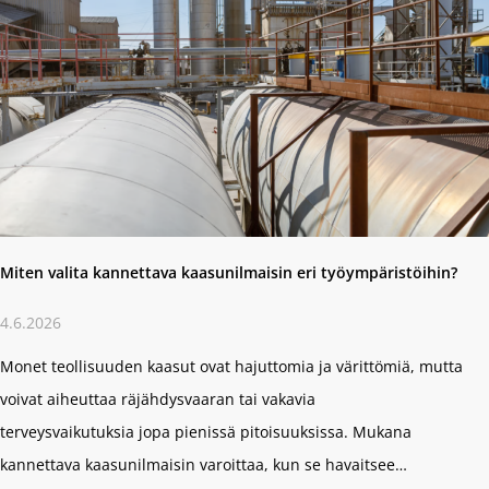
Miten valita kannettava kaasun­ilmaisin eri työympäristöihin?
4.6.2026
Monet teollisuuden kaasut ovat hajuttomia ja värittömiä, mutta
voivat aiheuttaa räjähdysvaaran tai vakavia
terveysvaikutuksia jopa pienissä pitoisuuksissa. Mukana
kannettava kaasunilmaisin varoittaa, kun se havaitsee…