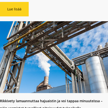
Lue lisää
Rikkivety lamaannuttaa hajuaistin ja voi tappaa minuuteissa –