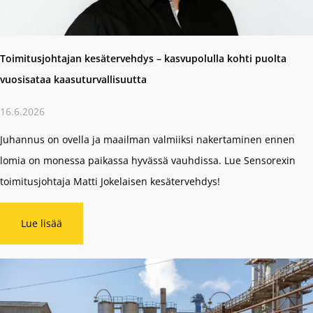
Toimitusjohtajan kesätervehdys – kasvupolulla kohti puolta
vuosisataa kaasuturvallisuutta
16.6.2026
Juhannus on ovella ja maailman valmiiksi nakertaminen ennen
lomia on monessa paikassa hyvässä vauhdissa. Lue Sensorexin
toimitusjohtaja Matti Jokelaisen kesätervehdys!
Lue lisää