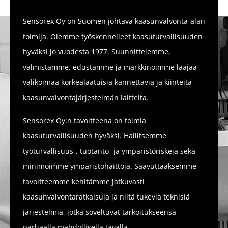
Sensorex Oy on Suomen johtava kaasunvalvonta-alan
toimija. Olemme työskennelleet kaasuturvallisuuden
hyväksi jo vuodesta 1977. Suunnittelemme,
valmistamme, edustamme ja markkinoimme laajaa
valikoimaa korkealaatuisia kannettavia ja kiinteitä
kaasunvalvontajärjestelmän laitteita.
Sensorex Oy:n tavoitteena on toimia
kaasuturvallisuuden hyväksi. Hallitsemme
työturvallisuus-, tuotanto- ja ympäristöriskejä sekä
minimoimme ympäristöhaittoja. Saavuttaaksemme
tavoitteemme kehitämme jatkuvasti
kaasunvalvontaratkaisuja ja niitä tukevia teknisiä
järjestelmiä, jotka soveltuvat tarkoitukseensa
parhaalla mahdollisella tavalla.