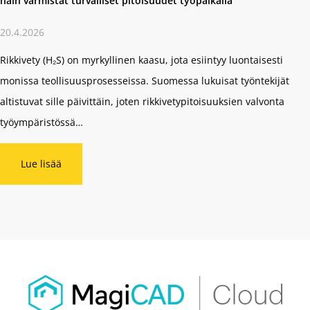
näin varmistat turvalliset pitoisuudet työpaikalla
20.4.2026
Rikkivety (H₂S) on myrkyllinen kaasu, jota esiintyy luontaisesti
monissa teollisuusprosesseissa. Suomessa lukuisat työntekijät
altistuvat sille päivittäin, joten rikkivetypitoisuuksien valvonta
työympäristössä…
Lue lisää