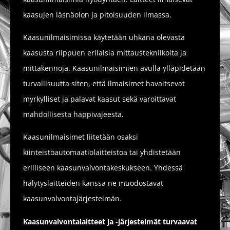
kaasujen läsnäolon ja pitoisuuden ilmassa.
Kaasunilmaisimissa käytetään uhkana olevasta
kaasusta riippuen erilaisia mittaustekniikoita ja
mittakennoja. Kaasunilmaisimien avulla ylläpidetään
turvallisuutta siten, että ilmaisimet havaitsevat
myrkylliset ja palavat kaasut sekä varoittavat
mahdollisesta happivajeesta.
Kaasunilmaisimet liitetään osaksi
kiinteistöautomaatiolaitteistoa tai yhdistetään
erilliseen kaasunvalvontakeskukseen. Yhdessä
hälytyslaitteiden kanssa ne muodostavat
kaasunvalvontajärjestelmän.
Kaasunvalvontalaitteet ja -järjestelmät turvaavat