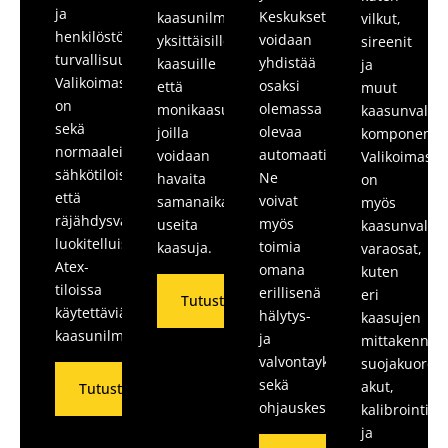
ja
Keskukset
kaasunilmaisimia
vilkut,
henkilöstön
voidaan
yksittäisille
sireenit
turvallisuutta.
yhdistää
kaasuille
ja
Valikoimassamme
osaksi
että
muut
on
olemassa
monikaasuilmaisimia,
kaasunvalvon
sekä
olevaa
joilla
komponentit
normaaleissa
automaatiojärjestelmää.
voidaan
Valikoimas
sähkötiloissa
Ne
havaita
on
että
voivat
samanaikaisesti
myös
räjähdysvaarallisiksi
myös
useita
kaasunvalvon
luokitelluissa
toimia
kaasuja.
varaosat,
Atex-
omana
kuten
tiloissa
erillisenä
eri
Tutustu
käytettäviä
hälytys-
kaasujen
kaasunilmaisimia.
ja
mittakennot,
valvontayksikkönä
suojakuoret,
sekä
akut,
Tutustu
ohjauskeskuksena.
kalibrointita
ja