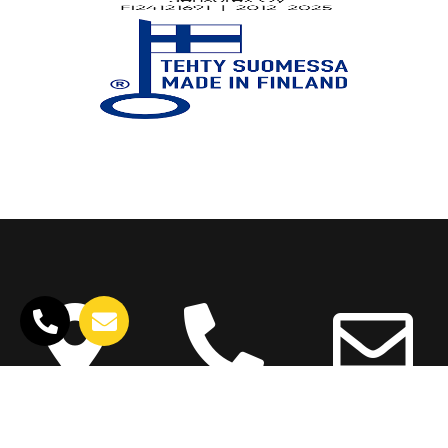
Sensorex Oy
Puhelin
Sähköposti
Karhutie 1
+358 2 4340 750​
sensorex@sensorex.fi