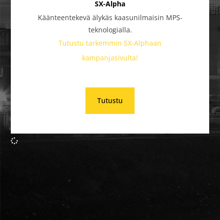
SX-Alpha
Käänteentekevä älykäs kaasunilmaisin MPS-
teknologialla.
Tutustu tarkemmin SX-Alphaan
kampanjasivulta!
Tutustu