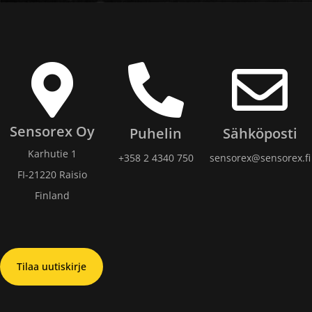
Sensorex Oy
Puhelin
Sähköposti
Karhutie 1
+358 2 4340 750​
sensorex@sensorex.fi
FI-21220 Raisio
Finland
Tilaa uutiskirje