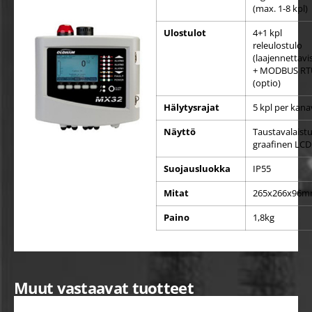
(max. 1-8 kpl)
Ulostulot
4+1 kpl
releulostulo
(laajennettavi
+ MODBUS RT
(optio)
Hälytysrajat
5 kpl per kana
Näyttö
Taustavalaist
graafinen LCD
Suojausluokka
IP55
Mitat
265x266x96
Paino
1,8kg
Muut vastaavat tuotteet