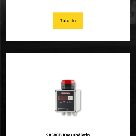
Tutustu
SX500D Kaasuhälytin