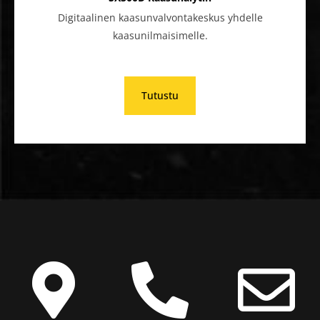
Digitaalinen kaasunvalvontakeskus yhdelle
kaasunilmaisimelle.
Tutustu