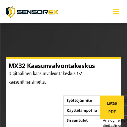
MX32 Kaasunvalvontakeskus
Digitaalinen kaasunvalvontakeskus 1-2
kaasunilmaisimelle.
Syöttöjännite
230 VAC / 24 
Lataa
Käyttölämpötila
-20°C - +50°C
PDF
Sisääntulot
Analoginen ja/
digitaalinen