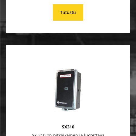
Tutustu
SX310
SX-310 on pitkäikäinen ja luotettava