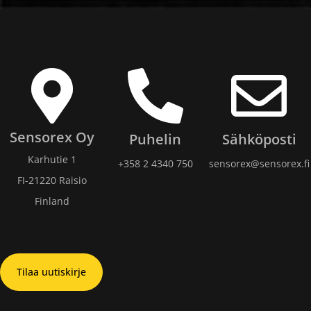
Sensorex Oy
Puhelin
Sähköposti
Karhutie 1
+358 2 4340 750​
sensorex@sensorex.fi
FI-21220 Raisio
Finland
Tilaa uutiskirje