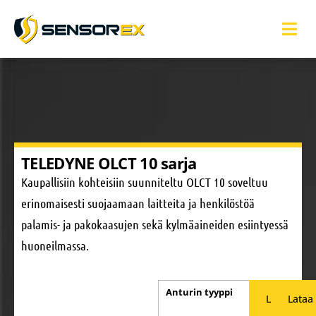
TELEDYNE OLCT 10 sarja
Kaupallisiin kohteisiin suunniteltu OLCT 10 soveltuu
erinomaisesti suojaamaan laitteita ja henkilöstöä
palamis- ja pakokaasujen sekä kylmäaineiden esiintyessä
huoneilmassa.
Anturin tyyppi
Elektrokemi
Lataa
Lataa
katalyyttine