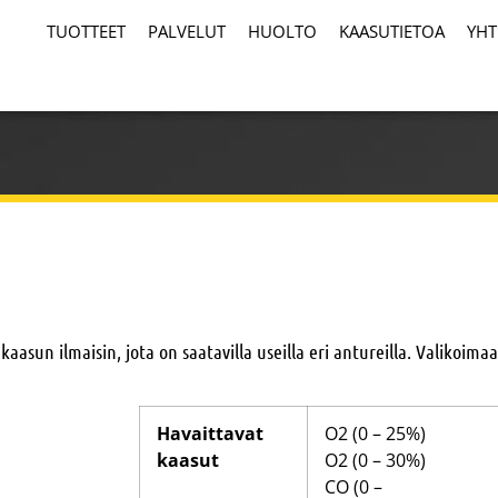
TUOTTEET
PALVELUT
HUOLTO
KAASUTIETOA
YHT
sun ilmaisin, jota on saatavilla useilla eri antureilla. Valikoima
Havaittavat
O2 (0 – 25%)
kaasut
O2 (0 – 30%)
CO (0 –