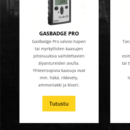
GASBADGE PRO
GasBadge Pro valvoo hapen
Tan
tai myrkyllisten kaasujen
pitoisuuksia vaihdettavien
esim
älyantureiden avulla.
tai 
Yhteensopivia kaasuja ovat
mm. häkä, rikkivety,
l
ammoniakki ja kloori.
Tutustu