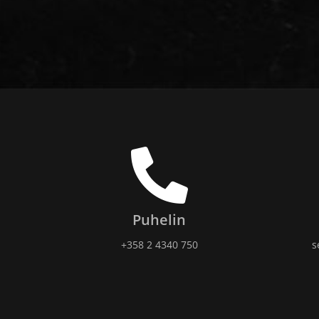
Puhelin
+358 2 4340 750​
s