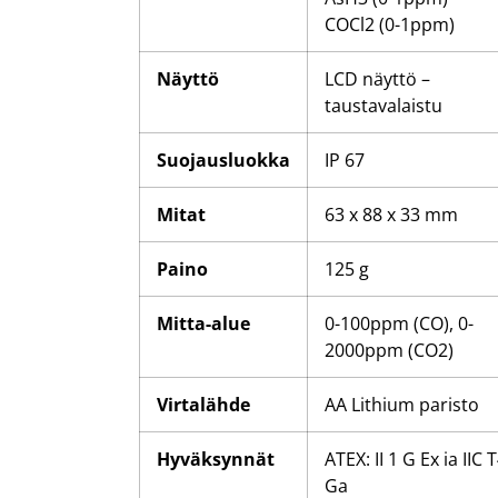
COCl2 (0-1ppm)
Näyttö
LCD näyttö –
taustavalaistu
Suojausluokka
IP 67
Mitat
63 x 88 x 33 mm
Paino
125 g
Mitta-alue
0-100ppm (CO), 0-
2000ppm (CO2)
Virtalähde
AA Lithium paristo
Hyväksynnät
ATEX: II 1 G Ex ia IIC 
Ga