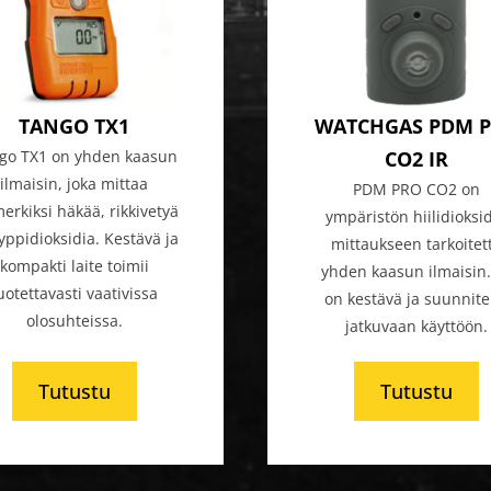
TANGO TX1
WATCHGAS PDM 
go TX1 on yhden kaasun
CO2 IR
ilmaisin, joka mittaa
PDM PRO CO2 on
erkiksi häkää, rikkivetyä
ympäristön hiilidioksi
typpidioksidia. Kestävä ja
mittaukseen tarkoitet
kompakti laite toimii
yhden kaasun ilmaisin.
uotettavasti vaativissa
on kestävä ja suunnite
olosuhteissa.
jatkuvaan käyttöön.
Tutustu
Tutustu