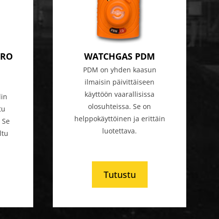
PRO
WATCHGAS PDM
PDM on yhden kaasun
ilmaisin päivittäiseen
käyttöön vaarallisissa
din
olosuhteissa. Se on
tu
helppokäyttöinen ja erittäin
 Se
luotettava.
ltu
Tutustu