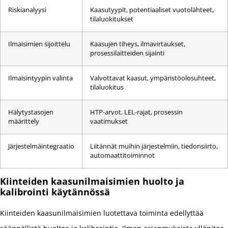
Riskianalyysi
Kaasutyypit, potentiaaliset vuotolähteet,
tilaluokitukset
Ilmaisimien sijoittelu
Kaasujen tiheys, ilmavirtaukset,
prosessilaitteiden sijainti
Ilmaisintyypin valinta
Valvottavat kaasut, ympäristöolosuhteet,
tilaluokitus
Hälytystasojen
HTP-arvot, LEL-rajat, prosessin
määrittely
vaatimukset
Järjestelmäintegraatio
Liitännät muihin järjestelmiin, tiedonsiirto,
automaattitoiminnot
Kiinteiden kaasunilmaisimien huolto ja
kalibrointi käytännössä
Kiinteiden kaasunilmaisimien luotettava toiminta edellyttää