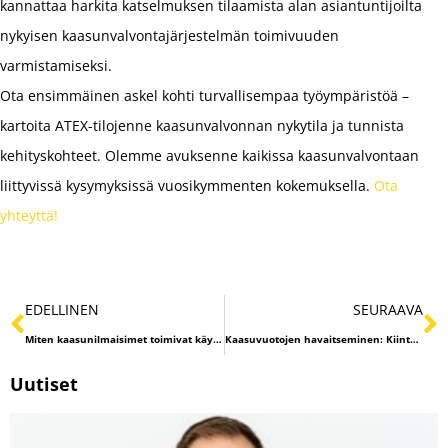
kannattaa harkita katselmuksen tilaamista alan asiantuntijoilta
nykyisen kaasunvalvontajärjestelmän toimivuuden
varmistamiseksi.
Ota ensimmäinen askel kohti turvallisempaa työympäristöä –
kartoita ATEX-tilojenne kaasunvalvonnan nykytila ja tunnista
kehityskohteet. Olemme avuksenne kaikissa kaasunvalvontaan
liittyvissä kysymyksissä vuosikymmenten kokemuksella.
Ota
yhteyttä!
EDELLINEN
SEURAAVA
Miten kaasunilmaisimet toimivat käytännössä?
Kaasuvuotojen havaitseminen: Kiinteiden ilmaisimien hyödyt
Uutiset