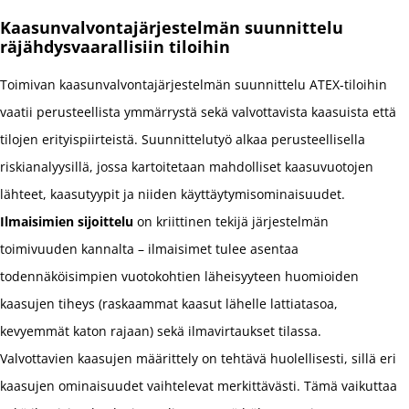
Kaasunvalvontajärjestelmän suunnittelu
räjähdysvaarallisiin tiloihin
Toimivan kaasunvalvontajärjestelmän suunnittelu ATEX-tiloihin
vaatii perusteellista ymmärrystä sekä valvottavista kaasuista että
tilojen erityispiirteistä. Suunnittelutyö alkaa perusteellisella
riskianalyysillä, jossa kartoitetaan mahdolliset kaasuvuotojen
lähteet, kaasutyypit ja niiden käyttäytymisominaisuudet.
Ilmaisimien sijoittelu
on kriittinen tekijä järjestelmän
toimivuuden kannalta – ilmaisimet tulee asentaa
todennäköisimpien vuotokohtien läheisyyteen huomioiden
kaasujen tiheys (raskaammat kaasut lähelle lattiatasoa,
kevyemmät katon rajaan) sekä ilmavirtaukset tilassa.
Valvottavien kaasujen määrittely on tehtävä huolellisesti, sillä eri
kaasujen ominaisuudet vaihtelevat merkittävästi. Tämä vaikuttaa