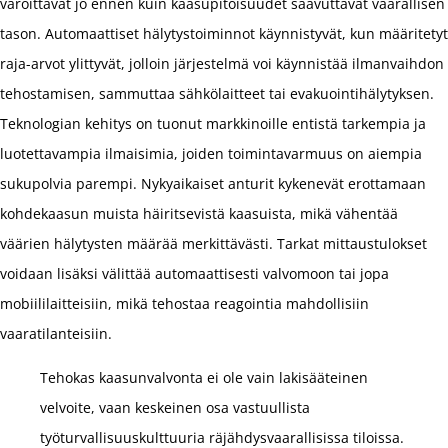
varoittavat jo ennen kuin kaasupitoisuudet saavuttavat vaarallisen
tason. Automaattiset hälytystoiminnot käynnistyvät, kun määritetyt
raja-arvot ylittyvät, jolloin järjestelmä voi käynnistää ilmanvaihdon
tehostamisen, sammuttaa sähkölaitteet tai evakuointihälytyksen.
Teknologian kehitys on tuonut markkinoille entistä tarkempia ja
luotettavampia ilmaisimia, joiden toimintavarmuus on aiempia
sukupolvia parempi. Nykyaikaiset anturit kykenevät erottamaan
kohdekaasun muista häiritsevistä kaasuista, mikä vähentää
väärien hälytysten määrää merkittävästi. Tarkat mittaustulokset
voidaan lisäksi välittää automaattisesti valvomoon tai jopa
mobiililaitteisiin, mikä tehostaa reagointia mahdollisiin
vaaratilanteisiin.
Tehokas kaasunvalvonta ei ole vain lakisääteinen
velvoite, vaan keskeinen osa vastuullista
työturvallisuuskulttuuria räjähdysvaarallisissa tiloissa.