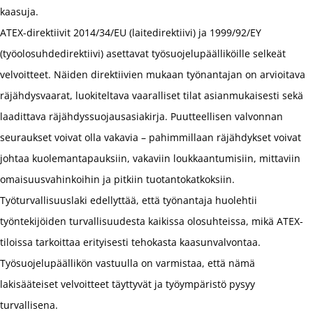
kaasuja.
ATEX-direktiivit 2014/34/EU (laitedirektiivi) ja 1999/92/EY
(työolosuhdedirektiivi) asettavat työsuojelupäälliköille selkeät
velvoitteet. Näiden direktiivien mukaan työnantajan on arvioitava
räjähdysvaarat, luokiteltava vaaralliset tilat asianmukaisesti sekä
laadittava räjähdyssuojausasiakirja. Puutteellisen valvonnan
seuraukset voivat olla vakavia – pahimmillaan räjähdykset voivat
johtaa kuolemantapauksiin, vakaviin loukkaantumisiin, mittaviin
omaisuusvahinkoihin ja pitkiin tuotantokatkoksiin.
Työturvallisuuslaki edellyttää, että työnantaja huolehtii
työntekijöiden turvallisuudesta kaikissa olosuhteissa, mikä ATEX-
tiloissa tarkoittaa erityisesti tehokasta kaasunvalvontaa.
Työsuojelupäällikön vastuulla on varmistaa, että nämä
lakisääteiset velvoitteet täyttyvät ja työympäristö pysyy
turvallisena.