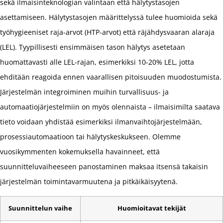
sekä ilmaisinteknologian valintaan että hälytystasojen
asettamiseen. Hälytystasojen määrittelyssä tulee huomioida sekä
työhygieeniset raja-arvot (HTP-arvot) että räjähdysvaaran alaraja
(LEL). Tyypillisesti ensimmäisen tason hälytys asetetaan
huomattavasti alle LEL-rajan, esimerkiksi 10-20% LEL, jotta
ehditään reagoida ennen vaarallisen pitoisuuden muodostumista.
Järjestelmän integroiminen muihin turvallisuus- ja
automaatiojärjestelmiin on myös olennaista – ilmaisimilta saatava
tieto voidaan yhdistää esimerkiksi ilmanvaihtojärjestelmään,
prosessiautomaatioon tai hälytyskeskukseen. Olemme
vuosikymmenten kokemuksella havainneet, että
suunnitteluvaiheeseen panostaminen maksaa itsensä takaisin
järjestelmän toimintavarmuutena ja pitkäikäisyytenä.
Suunnittelun vaihe
Huomioitavat tekijät