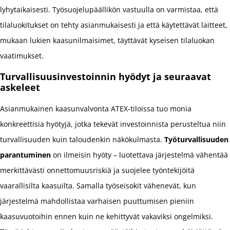
lyhytaikaisesti. Työsuojelupäällikön vastuulla on varmistaa, että
tilaluokitukset on tehty asianmukaisesti ja että käytettävät laitteet,
mukaan lukien kaasunilmaisimet, täyttävät kyseisen tilaluokan
vaatimukset.
Turvallisuusinvestoinnin hyödyt ja seuraavat
askeleet
Asianmukainen kaasunvalvonta ATEX-tiloissa tuo monia
konkreettisia hyötyjä, jotka tekevät investoinnista perusteltua niin
turvallisuuden kuin taloudenkin näkökulmasta.
Työturvallisuuden
parantuminen
on ilmeisin hyöty – luotettava järjestelmä vähentää
merkittävästi onnettomuusriskiä ja suojelee työntekijöitä
vaarallisilta kaasuilta. Samalla työseisokit vähenevät, kun
järjestelmä mahdollistaa varhaisen puuttumisen pieniin
kaasuvuotoihin ennen kuin ne kehittyvät vakaviksi ongelmiksi.