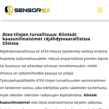
Atex-tilojen turvallisuus: Kiinteät
kaasunilmaisimet räjähdysvaarallisissa
tiloissa
Räjähdysvaarallisissa eli ATEX-tiloissa työskentely asettaa erityisiä
haasteita työturvallisuudelle. Näissä ympäristöissä pienikin kipinä
tai kuumuus voi aiheuttaa tuhoisan onnettomuuden, mikäli
ilmassa on syttymisherkkiä kaasuja tai pölyjä.
Työsuojelupäälliköille ATEX-tilojen turvallisuuden varmistaminen
on keskeinen vastuu, joka edellyttää paitsi säädösten tuntemusta,
myös oikeiden teknisten ratkaisujen käyttöönottoa.
Kiinteät
kaasunilmaisimet
ovat tässä avainasemassa tarjoten jatkuvaa,