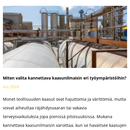
Miten valita kannettava kaasun­ilmaisin eri työympäristöihin?
4.6.2026
Monet teollisuuden kaasut ovat hajuttomia ja värittömiä, mutta
voivat aiheuttaa räjähdysvaaran tai vakavia
terveysvaikutuksia jopa pienissä pitoisuuksissa. Mukana
kannettava kaasunilmaisin varoittaa, kun se havaitsee kaasujen