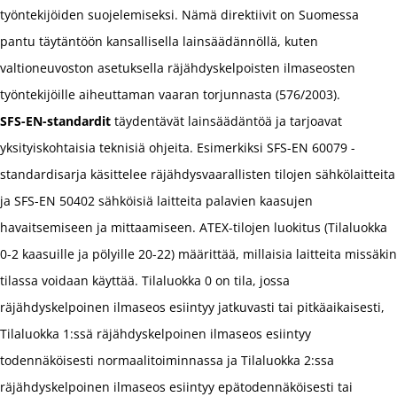
työntekijöiden suojelemiseksi. Nämä direktiivit on Suomessa
pantu täytäntöön kansallisella lainsäädännöllä, kuten
valtioneuvoston asetuksella räjähdyskelpoisten ilmaseosten
työntekijöille aiheuttaman vaaran torjunnasta (576/2003).
SFS-EN-standardit
täydentävät lainsäädäntöä ja tarjoavat
yksityiskohtaisia teknisiä ohjeita. Esimerkiksi SFS-EN 60079 -
standardisarja käsittelee räjähdysvaarallisten tilojen sähkölaitteita
ja SFS-EN 50402 sähköisiä laitteita palavien kaasujen
havaitsemiseen ja mittaamiseen. ATEX-tilojen luokitus (Tilaluokka
0-2 kaasuille ja pölyille 20-22) määrittää, millaisia laitteita missäkin
tilassa voidaan käyttää. Tilaluokka 0 on tila, jossa
räjähdyskelpoinen ilmaseos esiintyy jatkuvasti tai pitkäaikaisesti,
Tilaluokka 1:ssä räjähdyskelpoinen ilmaseos esiintyy
todennäköisesti normaalitoiminnassa ja Tilaluokka 2:ssa
räjähdyskelpoinen ilmaseos esiintyy epätodennäköisesti tai