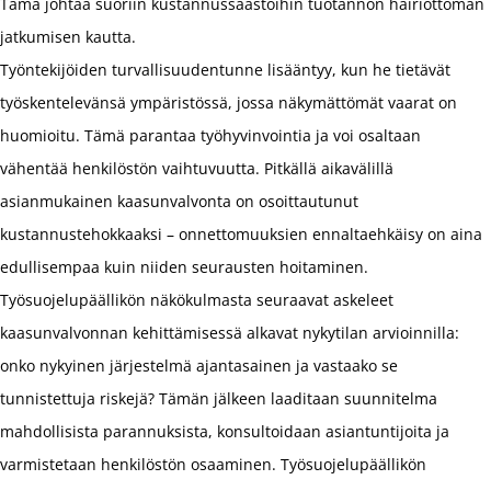
Tämä johtaa suoriin kustannussäästöihin tuotannon häiriöttömän
jatkumisen kautta.
Työntekijöiden turvallisuudentunne lisääntyy, kun he tietävät
työskentelevänsä ympäristössä, jossa näkymättömät vaarat on
huomioitu. Tämä parantaa työhyvinvointia ja voi osaltaan
vähentää henkilöstön vaihtuvuutta. Pitkällä aikavälillä
asianmukainen kaasunvalvonta on osoittautunut
kustannustehokkaaksi – onnettomuuksien ennaltaehkäisy on aina
edullisempaa kuin niiden seurausten hoitaminen.
Työsuojelupäällikön näkökulmasta seuraavat askeleet
kaasunvalvonnan kehittämisessä alkavat nykytilan arvioinnilla:
onko nykyinen järjestelmä ajantasainen ja vastaako se
tunnistettuja riskejä? Tämän jälkeen laaditaan suunnitelma
mahdollisista parannuksista, konsultoidaan asiantuntijoita ja
varmistetaan henkilöstön osaaminen. Työsuojelupäällikön