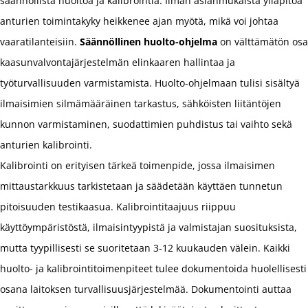
säännöllistä huoltoa ja kalibrointia. Ilman asianmukaista ylläpitoa
anturien toimintakyky heikkenee ajan myötä, mikä voi johtaa
vaaratilanteisiin.
Säännöllinen huolto-ohjelma
on välttämätön osa
kaasunvalvontajärjestelmän elinkaaren hallintaa ja
työturvallisuuden varmistamista. Huolto-ohjelmaan tulisi sisältyä
ilmaisimien silmämääräinen tarkastus, sähköisten liitäntöjen
kunnon varmistaminen, suodattimien puhdistus tai vaihto sekä
anturien kalibrointi.
Kalibrointi on erityisen tärkeä toimenpide, jossa ilmaisimen
mittaustarkkuus tarkistetaan ja säädetään käyttäen tunnetun
pitoisuuden testikaasua. Kalibrointitaajuus riippuu
käyttöympäristöstä, ilmaisintyypistä ja valmistajan suosituksista,
mutta tyypillisesti se suoritetaan 3-12 kuukauden välein. Kaikki
huolto- ja kalibrointitoimenpiteet tulee dokumentoida huolellisesti
osana laitoksen turvallisuusjärjestelmää. Dokumentointi auttaa