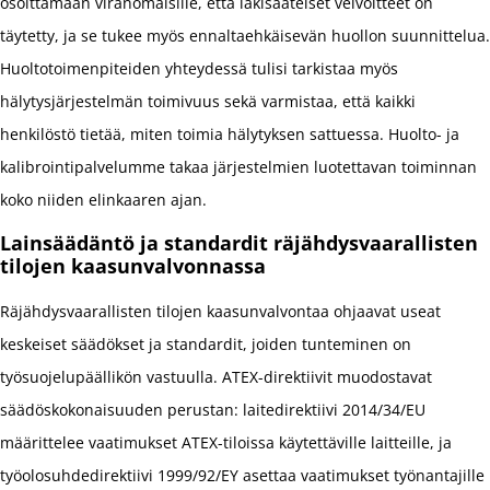
osoittamaan viranomaisille, että lakisääteiset velvoitteet on
täytetty, ja se tukee myös ennaltaehkäisevän huollon suunnittelua.
Huoltotoimenpiteiden yhteydessä tulisi tarkistaa myös
hälytysjärjestelmän toimivuus sekä varmistaa, että kaikki
henkilöstö tietää, miten toimia hälytyksen sattuessa. Huolto- ja
kalibrointipalvelumme takaa järjestelmien luotettavan toiminnan
koko niiden elinkaaren ajan.
Lainsäädäntö ja standardit räjähdysvaarallisten
tilojen kaasunvalvonnassa
Räjähdysvaarallisten tilojen kaasunvalvontaa ohjaavat useat
keskeiset säädökset ja standardit, joiden tunteminen on
työsuojelupäällikön vastuulla. ATEX-direktiivit muodostavat
säädöskokonaisuuden perustan: laitedirektiivi 2014/34/EU
määrittelee vaatimukset ATEX-tiloissa käytettäville laitteille, ja
työolosuhdedirektiivi 1999/92/EY asettaa vaatimukset työnantajille