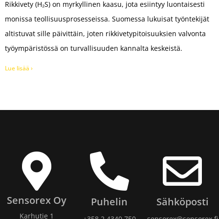
Rikkivety (H₂S) on myrkyllinen kaasu, jota esiintyy luontaisesti
monissa teollisuusprosesseissa. Suomessa lukuisat työntekijät
altistuvat sille päivittäin, joten rikkivetypitoisuuksien valvonta
työympäristössä on turvallisuuden kannalta keskeistä.
Lue lisää ›
Sensorex Oy
Puhelin
Sähköposti
Karhutie 1
+358 2 4340 750​
sensorex@sensorex.fi