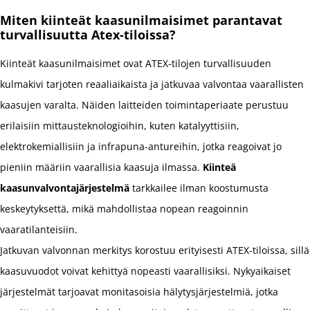
Miten kiinteät kaasunilmaisimet parantavat
turvallisuutta Atex-tiloissa?
Kiinteät kaasunilmaisimet ovat ATEX-tilojen turvallisuuden
kulmakivi tarjoten reaaliaikaista ja jatkuvaa valvontaa vaarallisten
kaasujen varalta. Näiden laitteiden toimintaperiaate perustuu
erilaisiin mittausteknologioihin, kuten katalyyttisiin,
elektrokemiallisiin ja infrapuna-antureihin, jotka reagoivat jo
pieniin määriin vaarallisia kaasuja ilmassa.
Kiinteä
kaasunvalvontajärjestelmä
tarkkailee ilman koostumusta
keskeytyksettä, mikä mahdollistaa nopean reagoinnin
vaaratilanteisiin.
Jatkuvan valvonnan merkitys korostuu erityisesti ATEX-tiloissa, sillä
kaasuvuodot voivat kehittyä nopeasti vaarallisiksi. Nykyaikaiset
järjestelmät tarjoavat monitasoisia hälytysjärjestelmiä, jotka