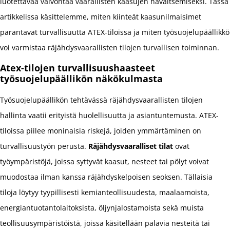
luotettavaa valvontaa vaarallisten kaasujen havaitsemiseksi. Tässä
artikkelissa käsittelemme, miten kiinteät kaasunilmaisimet
parantavat turvallisuutta ATEX-tiloissa ja miten työsuojelupäällikkö
voi varmistaa räjähdysvaarallisten tilojen turvallisen toiminnan.
Atex-tilojen turvallisuushaasteet
työsuojelupäällikön näkökulmasta
Työsuojelupäällikön tehtävässä räjähdysvaarallisten tilojen
hallinta vaatii erityistä huolellisuutta ja asiantuntemusta. ATEX-
tiloissa piilee moninaisia riskejä, joiden ymmärtäminen on
turvallisuustyön perusta.
Räjähdysvaaralliset tilat
ovat
työympäristöjä, joissa syttyvät kaasut, nesteet tai pölyt voivat
muodostaa ilman kanssa räjähdyskelpoisen seoksen. Tällaisia
tiloja löytyy tyypillisesti kemianteollisuudesta, maalaamoista,
energiantuotantolaitoksista, öljynjalostamoista sekä muista
teollisuusympäristöistä, joissa käsitellään palavia nesteitä tai