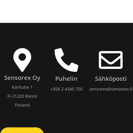
Sensorex Oy
Puhelin
Sähköposti
Karhutie 1
+358 2 4340 750​
sensorex@sensorex.fi
FI-21220 Raisio
Finland