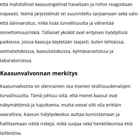
että mahdolliset kaasuongelmat havaitaan ja niihin reagoidaan
nopeasti. Nämä järjestelmät on suunniteltu tarjoamaan sekä valo-
että äänivaroitus, mikä lisää turvallisuutta ja vähentää
onnettomuusriskiä. Tällaiset yksiköt ovat erityisen hyödyllisiä
paikoissa, joissa kaasuja käytetään laajasti, kuten tehtaissa,
voimalaitoksissa, kaasulaitoksissa, kylmävarastoissa ja
laboratorioissa.
Kaasunvalvonnan merkitys
Kaasunvalvonta on olennainen osa monien teollisuudenalojen
turvallisuutta. Tämä johtuu siitä, että monet kaasut ovat
näkymättömiä ja hajuttomia, mutta voivat silti olla erittäin
vaarallisia. Kaasun hälytyskeskus auttaa tunnistamaan ja
hallitsemaan näitä riskejä, mikä suojaa sekä henkilökuntaa että
laitteistoa.