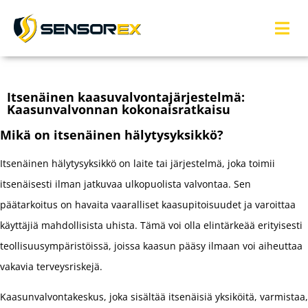
Itsenäinen kaasuvalvontajärjestelmä:
Kaasunvalvonnan kokonaisratkaisu
Mikä on itsenäinen hälytysyksikkö?
Itsenäinen hälytysyksikkö on laite tai järjestelmä, joka toimii
itsenäisesti ilman jatkuvaa ulkopuolista valvontaa. Sen
päätarkoitus on havaita vaaralliset kaasupitoisuudet ja varoittaa
käyttäjiä mahdollisista uhista. Tämä voi olla elintärkeää erityisesti
teollisuusympäristöissä, joissa kaasun pääsy ilmaan voi aiheuttaa
vakavia terveysriskejä.
Kaasunvalvontakeskus, joka sisältää itsenäisiä yksiköitä, varmistaa,