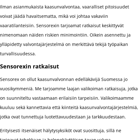
Ilman asianmukaista kaasunvalvontaa, vaaralliset pitoisuudet
voivat jäädä havaitsematta, mikä voi johtaa vakaviin
vaaratilanteisiin. Sensorexin tarjoamat ratkaisut keskittyvät
nimenomaan näiden riskien minimointiin. Oikein asennettu ja
ylläpidetty valvontajärjestelmä on merkittävä tekijä työpaikan
turvallisuudessa.
Sensorexin ratkaisut
Sensorex on ollut kaasunvalvonnan edelläkävijä Suomessa jo
vuosikymmeniä. Me tarjoamme laajan valikoiman ratkaisuja, jotka
on suunniteltu vastaamaan erilaisiin tarpeisiin. Valikoimaamme
kuuluu sekä kannettavia että kiinteitä kaasunvalvontajärjestelmiä,
jotka ovat tunnettuja luotettavuudestaan ja tarkkuudestaan.
Erityisesti itsenäiset hälytysyksiköt ovat suosittuja, sillä ne
tarjoavat tehokkaan ja helppokäyttöisen tavan valvoa