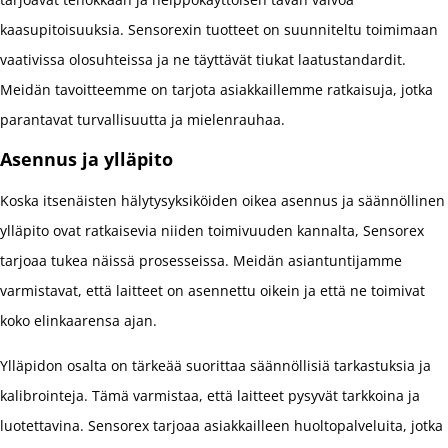
kaasupitoisuuksia. Sensorexin tuotteet on suunniteltu toimimaan
vaativissa olosuhteissa ja ne täyttävät tiukat laatustandardit.
Meidän tavoitteemme on tarjota asiakkaillemme ratkaisuja, jotka
parantavat turvallisuutta ja mielenrauhaa.
Asennus ja ylläpito
Koska itsenäisten hälytysyksiköiden oikea asennus ja säännöllinen
ylläpito ovat ratkaisevia niiden toimivuuden kannalta, Sensorex
tarjoaa tukea näissä prosesseissa. Meidän asiantuntijamme
varmistavat, että laitteet on asennettu oikein ja että ne toimivat
koko elinkaarensa ajan.
Ylläpidon osalta on tärkeää suorittaa säännöllisiä tarkastuksia ja
kalibrointeja. Tämä varmistaa, että laitteet pysyvät tarkkoina ja
luotettavina. Sensorex tarjoaa asiakkailleen huoltopalveluita, jotka