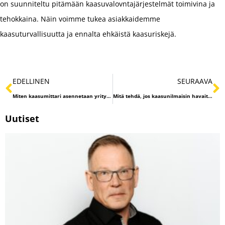
on suunniteltu pitämään kaasuvalovntajärjestelmät toimivina ja
tehokkaina. Näin voimme tukea asiakkaidemme
kaasuturvallisuutta ja ennalta ehkäistä kaasuriskejä.
EDELLINEN
SEURAAVA
Miten kaasumittari asennetaan yrityksen toimitiloihin?
Mitä tehdä, jos kaasunilmaisin havaitsee palavia kaasuja?
Uutiset