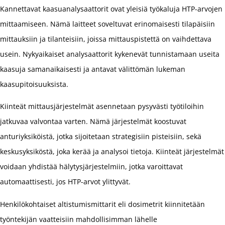
Kannettavat kaasuanalysaattorit ovat yleisiä työkaluja HTP-arvojen
mittaamiseen. Nämä laitteet soveltuvat erinomaisesti tilapäisiin
mittauksiin ja tilanteisiin, joissa mittauspistettä on vaihdettava
usein. Nykyaikaiset analysaattorit kykenevät tunnistamaan useita
kaasuja samanaikaisesti ja antavat välittömän lukeman
kaasupitoisuuksista.
Kiinteät mittausjärjestelmät asennetaan pysyvästi työtiloihin
jatkuvaa valvontaa varten. Nämä järjestelmät koostuvat
anturiyksiköistä, jotka sijoitetaan strategisiin pisteisiin, sekä
keskusyksiköstä, joka kerää ja analysoi tietoja. Kiinteät järjestelmät
voidaan yhdistää hälytysjärjestelmiin, jotka varoittavat
automaattisesti, jos HTP-arvot ylittyvät.
Henkilökohtaiset altistumismittarit eli dosimetrit kiinnitetään
työntekijän vaatteisiin mahdollisimman lähelle