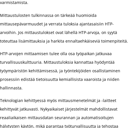
varmistamista.
Mittaustulosten tulkinnassa on tärkeää huomioida
mittausepävarmuudet ja verrata tuloksia ajantasaisiin HTP-
arvoihin. Jos mittaustulokset ovat lähellä HTP-arvoja, on syytä
toteuttaa lisämittauksia ja harkita ennaltaehkäiseviä toimenpiteitä.
HTP-arvojen mittaamisen tulee olla osa työpaikan jatkuvaa
turvallisuuskulttuuria. Mittaustuloksia kannattaa hyödyntää
työympäristön kehittämisessä, ja työntekijöiden osallistaminen
prosessiin edistää tietoisuutta kemiallisista vaaroista ja niiden
hallinnasta.
Teknologian kehittyessä myös mittausmenetelmät ja -laitteet
kehittyvät jatkuvasti. Nykyaikaiset järjestelmät mahdollistavat
reaaliaikaisen mittausdatan seurannan ja automatisoitujen
hälytysten käytön, mikä parantaa työturvallisuutta ja tehostaa