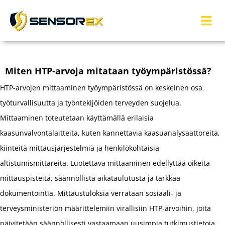
Miten HTP-arvoja mitataan työympäristössä?
HTP-arvojen mittaaminen työympäristössä on keskeinen osa
työturvallisuutta ja työntekijöiden terveyden suojelua.
Mittaaminen toteutetaan käyttämällä erilaisia
kaasunvalvontalaitteita, kuten kannettavia kaasuanalysaattoreita,
kiinteitä mittausjärjestelmiä ja henkilökohtaisia
altistumismittareita. Luotettava mittaaminen edellyttää oikeita
mittauspisteitä, säännöllistä aikataulutusta ja tarkkaa
dokumentointia. Mittaustuloksia verrataan sosiaali- ja
terveysministeriön määrittelemiin virallisiin HTP-arvoihin, joita
päivitetään säännöllisesti vastaamaan uusimpia tutkimustietoja