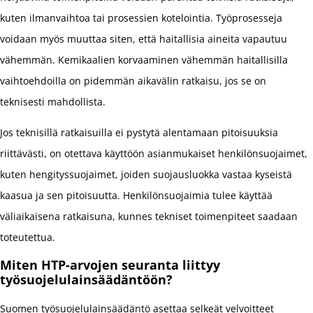
kuten ilmanvaihtoa tai prosessien kotelointia. Työprosesseja
voidaan myös muuttaa siten, että haitallisia aineita vapautuu
vähemmän. Kemikaalien korvaaminen vähemmän haitallisilla
vaihtoehdoilla on pidemmän aikavälin ratkaisu, jos se on
teknisesti mahdollista.
Jos teknisillä ratkaisuilla ei pystytä alentamaan pitoisuuksia
riittävästi, on otettava käyttöön asianmukaiset henkilönsuojaimet,
kuten hengityssuojaimet, joiden suojausluokka vastaa kyseistä
kaasua ja sen pitoisuutta. Henkilönsuojaimia tulee käyttää
väliaikaisena ratkaisuna, kunnes tekniset toimenpiteet saadaan
toteutettua.
Miten HTP-arvojen seuranta liittyy
työsuojelulainsäädäntöön?
Suomen työsuojelulainsäädäntö asettaa selkeät velvoitteet