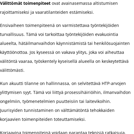
Välittömät toimenpiteet
ovat avainasemassa altistumisen
rajoittamiseksi ja vaaratilanteiden estämiseksi.
Ensivaiheen toimenpiteenä on varmistettava työntekijöiden
turvallisuus. Tämä voi tarkoittaa työntekijöiden evakuointia
alueelta, hätäilmanvaihdon käynnistämistä tai henkilösuojainten
käyttöönottoa. Jos kyseessä on vakava ylitys, joka voi aiheuttaa
välitöntä vaaraa, työskentely kyseisellä alueella on keskeytettävä
välittömästi.
Kun akuutti tilanne on hallinnassa, on selvitettävä HTP-arvojen
ylittymisen syyt. Tämä voi liittyä prosessihäiriöihin, ilmanvaihdon
ongelmiin, työmenetelmien puutteisiin tai laitevikoihin.
Juurisyiden tunnistaminen on välttämätöntä tehokkaiden
korjaavien toimenpiteiden toteuttamiseksi.
Korjaavina toimenpiteinä voidaan parantaa teknisiä ratkaisuja,