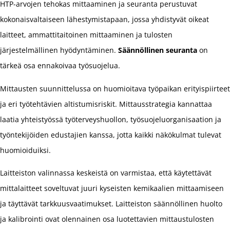
HTP-arvojen tehokas mittaaminen ja seuranta perustuvat
kokonaisvaltaiseen lähestymistapaan, jossa yhdistyvät oikeat
laitteet, ammattitaitoinen mittaaminen ja tulosten
järjestelmällinen hyödyntäminen.
Säännöllinen seuranta
on
tärkeä osa ennakoivaa työsuojelua.
Mittausten suunnittelussa on huomioitava työpaikan erityispiirteet
ja eri työtehtävien altistumisriskit. Mittausstrategia kannattaa
laatia yhteistyössä työterveyshuollon, työsuojeluorganisaation ja
työntekijöiden edustajien kanssa, jotta kaikki näkökulmat tulevat
huomioiduiksi.
Laitteiston valinnassa keskeistä on varmistaa, että käytettävät
mittalaitteet soveltuvat juuri kyseisten kemikaalien mittaamiseen
ja täyttävät tarkkuusvaatimukset. Laitteiston säännöllinen huolto
ja kalibrointi ovat olennainen osa luotettavien mittaustulosten