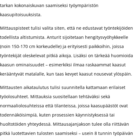
tarkan kokonaiskuvan saamiseksi työympäristön
kaasupitoisuuksista.
Mittauspisteet tulisi valita siten, että ne edustavat työntekijöiden
todellista altistumista. Anturit sijoitetaan hengitysvyöhykkeelle
(noin 150-170 cm korkeudelle) ja erityisesti paikkoihin, joissa
työntekijät oleskelevat pitkiä aikoja. Lisäksi on tärkeää huomioida
kaasun ominaisuudet – esimerkiksi ilmaa raskaammat kaasut
kerääntyvät matalalle, kun taas kevyet kaasut nousevat ylöspäin.
Mittausten aikataulutus tulisi suunnitella kattamaan erilaiset
työolosuhteet. Mittauksia suositellaan tehtäväksi sekä
normaaliolosuhteissa että tilanteissa, joissa kaasupäästöt ovat
todennäköisimpiä, kuten prosessien käynnistyksessä tai
huoltotöiden yhteydessä. Mittausajanjakson tulee olla riittävän
pitkä luotettavien tulosten saamiseksi – usein 8 tunnin työpäivän