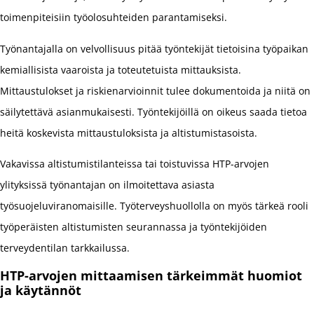
toimenpiteisiin työolosuhteiden parantamiseksi.
Työnantajalla on velvollisuus pitää työntekijät tietoisina työpaikan
kemiallisista vaaroista ja toteutetuista mittauksista.
Mittaustulokset ja riskienarvioinnit tulee dokumentoida ja niitä on
säilytettävä asianmukaisesti. Työntekijöillä on oikeus saada tietoa
heitä koskevista mittaustuloksista ja altistumistasoista.
Vakavissa altistumistilanteissa tai toistuvissa HTP-arvojen
ylityksissä työnantajan on ilmoitettava asiasta
työsuojeluviranomaisille. Työterveyshuollolla on myös tärkeä rooli
työperäisten altistumisten seurannassa ja työntekijöiden
terveydentilan tarkkailussa.
HTP-arvojen mittaamisen tärkeimmät huomiot
ja käytännöt