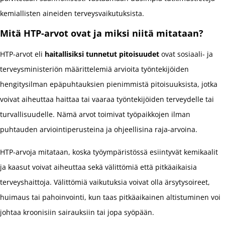
kemiallisten aineiden terveysvaikutuksista.
Mitä HTP-arvot ovat ja miksi niitä mitataan?
HTP-arvot eli
haitallisiksi tunnetut pitoisuudet
ovat sosiaali- ja
terveysministeriön määrittelemiä arvioita työntekijöiden
hengitysilman epäpuhtauksien pienimmistä pitoisuuksista, jotka
voivat aiheuttaa haittaa tai vaaraa työntekijöiden terveydelle tai
turvallisuudelle. Nämä arvot toimivat työpaikkojen ilman
puhtauden arviointiperusteina ja ohjeellisina raja-arvoina.
HTP-arvoja mitataan, koska työympäristössä esiintyvät kemikaalit
ja kaasut voivat aiheuttaa sekä välittömiä että pitkäaikaisia
terveyshaittoja. Välittömiä vaikutuksia voivat olla ärsytysoireet,
huimaus tai pahoinvointi, kun taas pitkäaikainen altistuminen voi
johtaa kroonisiin sairauksiin tai jopa syöpään.