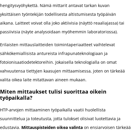
hengitysvyöhykettä. Nämä mittarit antavat tarkan kuvan
yksittäisen työntekijän todellisesta altistumisesta työpäivän
aikana. Laitteet voivat olla joko aktiivisia (näyttö reaaliajassa) tai
passiivisia (näyte analysoidaan myöhemmin laboratoriossa).
Erilaisten mittauslaitteiden toimintaperiaatteet vaihtelevat
sähkökemiallisista antureista infrapunateknologiaan ja
fotoionisaatiodetektoreihin. Jokaisella teknologialla on omat
vahvuutensa tiettyjen kaasujen mittaamisessa, joten on tärkeää
valita oikea laite mitattavan aineen mukaan.
Miten mittaukset tulisi suorittaa oikein
työpaikalla?
HTP-arvojen mittaaminen työpaikalla vaatii huolellista
suunnittelua ja toteutusta, jotta tulokset olisivat luotettavia ja
edustavia.
Mittauspisteiden oikea valinta
on ensiarvoisen tärkeää