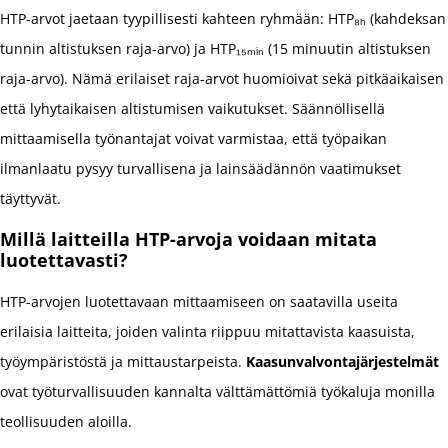
HTP-arvot jaetaan tyypillisesti kahteen ryhmään: HTP₈ₕ (kahdeksan
tunnin altistuksen raja-arvo) ja HTP₁₅ₘᵢₙ (15 minuutin altistuksen
raja-arvo). Nämä erilaiset raja-arvot huomioivat sekä pitkäaikaisen
että lyhytaikaisen altistumisen vaikutukset. Säännöllisellä
mittaamisella työnantajat voivat varmistaa, että työpaikan
ilmanlaatu pysyy turvallisena ja lainsäädännön vaatimukset
täyttyvät.
Millä laitteilla HTP-arvoja voidaan mitata
luotettavasti?
HTP-arvojen luotettavaan mittaamiseen on saatavilla useita
erilaisia laitteita, joiden valinta riippuu mitattavista kaasuista,
työympäristöstä ja mittaustarpeista.
Kaasunvalvontajärjestelmät
ovat työturvallisuuden kannalta välttämättömiä työkaluja monilla
teollisuuden aloilla.