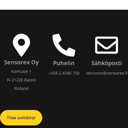
Sensorex Oy
Puhelin
Sähköposti
Karhutie 1
+358 2 4340 750​
sensorex@sensorex.fi
FI-21220 Raisio
Finland
Tilaa uutiskirje