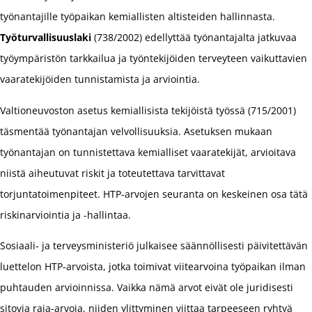
työnantajille työpaikan kemiallisten altisteiden hallinnasta.
Työturvallisuuslaki
(738/2002) edellyttää työnantajalta jatkuvaa
työympäristön tarkkailua ja työntekijöiden terveyteen vaikuttavien
vaaratekijöiden tunnistamista ja arviointia.
Valtioneuvoston asetus kemiallisista tekijöistä työssä (715/2001)
täsmentää työnantajan velvollisuuksia. Asetuksen mukaan
työnantajan on tunnistettava kemialliset vaaratekijät, arvioitava
niistä aiheutuvat riskit ja toteutettava tarvittavat
torjuntatoimenpiteet. HTP-arvojen seuranta on keskeinen osa tätä
riskinarviointia ja -hallintaa.
Sosiaali- ja terveysministeriö julkaisee säännöllisesti päivitettävän
luettelon HTP-arvoista, jotka toimivat viitearvoina työpaikan ilman
puhtauden arvioinnissa. Vaikka nämä arvot eivät ole juridisesti
sitovia raja-arvoja, niiden ylittyminen viittaa tarpeeseen ryhtyä