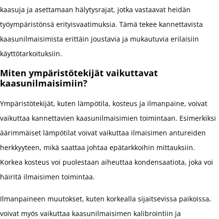
kaasuja ja asettamaan hälytysrajat, jotka vastaavat heidän
työympäristönsä erityisvaatimuksia. Tämä tekee kannettavista
kaasunilmaisimista erittäin joustavia ja mukautuvia erilaisiin
käyttötarkoituksiin.
Miten ympäristötekijät vaikuttavat
kaasunilmaisimiin?
Ympäristötekijät, kuten lämpötila, kosteus ja ilmanpaine, voivat
vaikuttaa kannettavien kaasunilmaisimien toimintaan. Esimerkiksi
äärimmäiset lämpötilat voivat vaikuttaa ilmaisimen antureiden
herkkyyteen, mikä saattaa johtaa epätarkkoihin mittauksiin.
Korkea kosteus voi puolestaan aiheuttaa kondensaatiota, joka voi
häiritä ilmaisimen toimintaa.
Ilmanpaineen muutokset, kuten korkealla sijaitsevissa paikoissa,
voivat myös vaikuttaa kaasunilmaisimen kalibrointiin ja