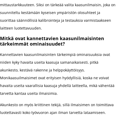
mittaustarkkuuteen. Siksi on tärkeää valita kaasunilmaisin, joka on
suunniteltu kestämään kyseisen ympäristön olosuhteet ja
suorittaa säännöllisiä kalibrointeja ja testauksia varmistaakseen
laitteen luotettavuuden.
Mitkä ovat kannettavien kaasunilmaisinten
tärkeimmät ominaisuudet?
Kannettavien kaasunilmaisinten tärkeimpiä ominaisuuksia ovat
niiden kyky havaita useita kaasuja samanaikaisesti, pitkä
akunkesto, kestävä rakenne ja helppokäyttöisyys.
Monikaasuilmaisimet ovat erityisen hyödyllisiä, koska ne voivat
havaita useita vaarallisia kaasuja yhdellä laitteella, mikä vähentää
tarvetta kantaa useita ilmaisimia.
Akunkesto on myös kriittinen tekijä, sillä ilmaisimen on toimittava
luotettavasti koko työvuoron ajan ilman tarvetta lataamiseen.