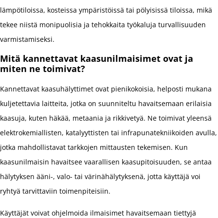
lämpötiloissa, kosteissa ympäristöissä tai pölyisissä tiloissa, mikä
tekee niistä monipuolisia ja tehokkaita työkaluja turvallisuuden
varmistamiseksi.
Mitä kannettavat kaasunilmaisimet ovat ja
miten ne toimivat?
Kannettavat kaasuhälyttimet ovat pienikokoisia, helposti mukana
kuljetettavia laitteita, jotka on suunniteltu havaitsemaan erilaisia
kaasuja, kuten häkää, metaania ja rikkivetyä. Ne toimivat yleensä
elektrokemiallisten, katalyyttisten tai infrapunatekniikoiden avulla,
jotka mahdollistavat tarkkojen mittausten tekemisen. Kun
kaasunilmaisin havaitsee vaarallisen kaasupitoisuuden, se antaa
hälytyksen ääni-, valo- tai värinähälytyksenä, jotta käyttäjä voi
ryhtyä tarvittaviin toimenpiteisiin.
Käyttäjät voivat ohjelmoida ilmaisimet havaitsemaan tiettyjä