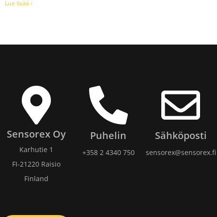
Lue lisää ›
Sensorex Oy
Puhelin
Sähköposti
Karhutie 1
+358 2 4340 750​
sensorex@sensorex.fi
FI-21220 Raisio
Finland