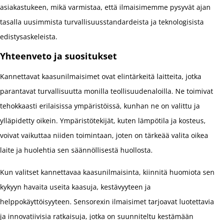
asiakastukeen, mikä varmistaa, että ilmaisimemme pysyvät ajan
tasalla uusimmista turvallisuusstandardeista ja teknologisista
edistysaskeleista.
Yhteenveto ja suositukset
Kannettavat kaasunilmaisimet ovat elintärkeitä laitteita, jotka
parantavat turvallisuutta monilla teollisuudenaloilla. Ne toimivat
tehokkaasti erilaisissa ympäristöissä, kunhan ne on valittu ja
ylläpidetty oikein. Ympäristötekijät, kuten lämpötila ja kosteus,
voivat vaikuttaa niiden toimintaan, joten on tärkeää valita oikea
laite ja huolehtia sen säännöllisestä huollosta.
Kun valitset kannettavaa kaasunilmaisinta, kiinnitä huomiota sen
kykyyn havaita useita kaasuja, kestävyyteen ja
helppokäyttöisyyteen. Sensorexin ilmaisimet tarjoavat luotettavia
ja innovatiivisia ratkaisuja, jotka on suunniteltu kestämään