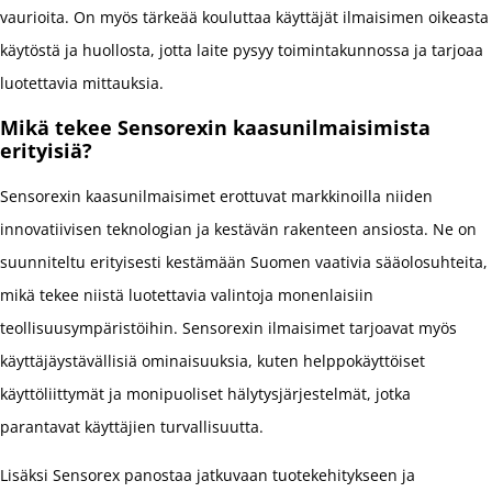
vaurioita. On myös tärkeää kouluttaa käyttäjät ilmaisimen oikeasta
käytöstä ja huollosta, jotta laite pysyy toimintakunnossa ja tarjoaa
luotettavia mittauksia.
Mikä tekee Sensorexin kaasunilmaisimista
erityisiä?
Sensorexin kaasunilmaisimet erottuvat markkinoilla niiden
innovatiivisen teknologian ja kestävän rakenteen ansiosta. Ne on
suunniteltu erityisesti kestämään Suomen vaativia sääolosuhteita,
mikä tekee niistä luotettavia valintoja monenlaisiin
teollisuusympäristöihin. Sensorexin ilmaisimet tarjoavat myös
käyttäjäystävällisiä ominaisuuksia, kuten helppokäyttöiset
käyttöliittymät ja monipuoliset hälytysjärjestelmät, jotka
parantavat käyttäjien turvallisuutta.
Lisäksi Sensorex panostaa jatkuvaan tuotekehitykseen ja