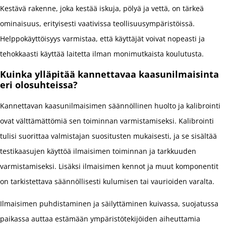
Kestävä rakenne, joka kestää iskuja, pölyä ja vettä, on tärkeä
ominaisuus, erityisesti vaativissa teollisuusympäristöissä.
Helppokäyttöisyys varmistaa, että käyttäjät voivat nopeasti ja
tehokkaasti käyttää laitetta ilman monimutkaista koulutusta.
Kuinka ylläpitää kannettavaa kaasunilmaisinta
eri olosuhteissa?
Kannettavan kaasunilmaisimen säännöllinen huolto ja kalibrointi
ovat välttämättömiä sen toiminnan varmistamiseksi. Kalibrointi
tulisi suorittaa valmistajan suositusten mukaisesti, ja se sisältää
testikaasujen käyttöä ilmaisimen toiminnan ja tarkkuuden
varmistamiseksi. Lisäksi ilmaisimen kennot ja muut komponentit
on tarkistettava säännöllisesti kulumisen tai vaurioiden varalta.
Ilmaisimen puhdistaminen ja säilyttäminen kuivassa, suojatussa
paikassa auttaa estämään ympäristötekijöiden aiheuttamia