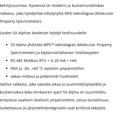
kehityssuuntaa. Kyseessä on moderni ja kustannustehokas
ratkaisu, joka hyödyntää edistynyttä MPS-teknologiaa (Molecular
Property Spectrometer).
Uuden SX-Alphan keskeiset hyödyt teollisuudelle:
SX-Alpha yhdistää MPS™-teknologian (Molecular Property
Spectrometer) ja käytännönläheisen liitettävyyden
RS-485 Modbus RTU + 4–20 mA + rele
IP65 ja -40…+60 °C vaativiin ympäristöihin
vakaa mittaus ja pidemmät huoltovälit
Valitse ratkaisu, joka säästää aikaa jo suunnittelupöydällä ja
kustannuksia koko elinkaaren ajan! SX-Alpha on suunniteltu
erityisesti vaativiin teollisiin ympäristöihin, joissa turvallisuus,
luotettavuus ja järjestelmäintegraatio ovat kriittisiä tekijöitä.