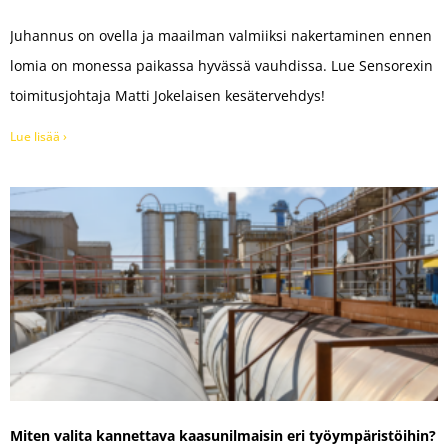
Juhannus on ovella ja maailman valmiiksi nakertaminen ennen
lomia on monessa paikassa hyvässä vauhdissa. Lue Sensorexin
toimitusjohtaja Matti Jokelaisen kesätervehdys!
Lue lisää ›
Miten valita kannettava kaasun­ilmaisin eri työympäristöihin?