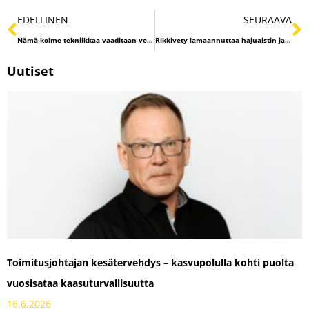
EDELLINEN
SEURAAVA
Nämä kolme tekniikkaa vaaditaan vedyn valvontaan – vety on haastava kaasu valvoa
Rikkivety lamaannuttaa hajuaistin ja voi tappaa minuuteissa – näin varmistat turvalliset pitoisuudet työpaikalla
Uutiset
Toimitusjohtajan kesätervehdys – kasvupolulla kohti puolta
vuosisataa kaasuturvallisuutta
16.6.2026