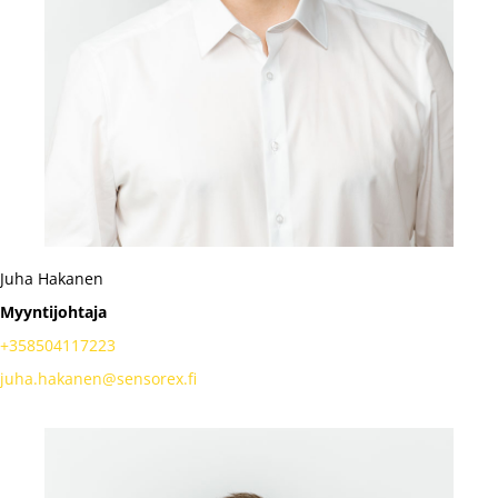
Juha Hakanen
Myyntijohtaja
+358504117223
juha.hakanen@sensorex.fi