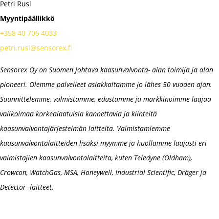
Petri Rusi
Myyntipäällikkö
+358 40 706 4033
petri.rusi@sensorex.fi
Sensorex Oy on Suomen johtava kaasunvalvonta- alan toimija ja alan
pioneeri. Olemme palvelleet asiakkaitamme jo lähes 50 vuoden ajan.
Suunnittelemme, valmistamme, edustamme ja markkinoimme laajaa
valikoimaa korkealaatuisia kannettavia ja kiinteitä
kaasunvalvontajärjestelmän laitteita. Valmistamiemme
kaasunvalvontalaitteiden lisäksi myymme ja huollamme laajasti eri
valmistajien kaasunvalvontalaitteita, kuten Teledyne (Oldham),
Crowcon, WatchGas, MSA, Honeywell, Industrial Scientific, Dräger ja
Detector -laitteet.