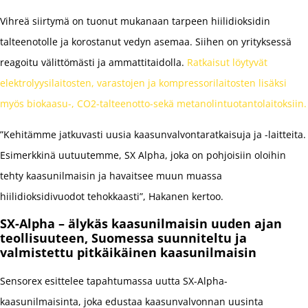
Vihreä siirtymä on tuonut mukanaan tarpeen hiilidioksidin
talteenotolle ja korostanut vedyn asemaa. Siihen on yrityksessä
reagoitu välittömästi ja ammattitaidolla.
Ratkaisut löytyvät
elektrolyysilaitosten, varastojen ja kompressorilaitosten lisäksi
myös biokaasu-, CO2-talteenotto-sekä metanolintuotantolaitoksiin.
”Kehitämme jatkuvasti uusia kaasunvalvontaratkaisuja ja -laitteita.
Esimerkkinä uutuutemme, SX Alpha, joka on pohjoisiin oloihin
tehty kaasunilmaisin ja havaitsee muun muassa
hiilidioksidivuodot tehokkaasti”, Hakanen kertoo.
SX-Alpha – älykäs kaasunilmaisin uuden ajan
teollisuuteen, Suomessa suunniteltu ja
valmistettu pitkäikäinen kaasunilmaisin
Sensorex esittelee tapahtumassa uutta SX-Alpha-
kaasunilmaisinta, joka edustaa kaasunvalvonnan uusinta